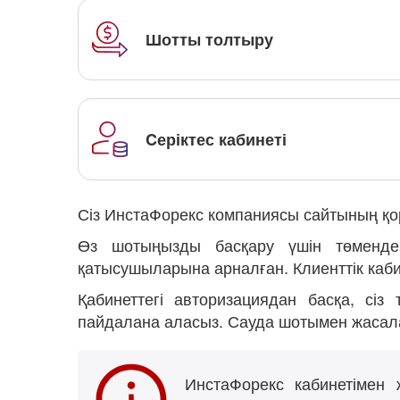
Шотты толтыру
Cеріктес кабинеті
Сіз ИнстаФорекс компаниясы сайтының қо
Өз шотыңызды басқару үшін төменде кө
қатысушыларына арналған. Клиенттік каб
Қабинеттегі авторизациядан басқа, сі
пайдалана аласыз. Сауда шотымен жасала
ИнстаФорекс кабинетімен 