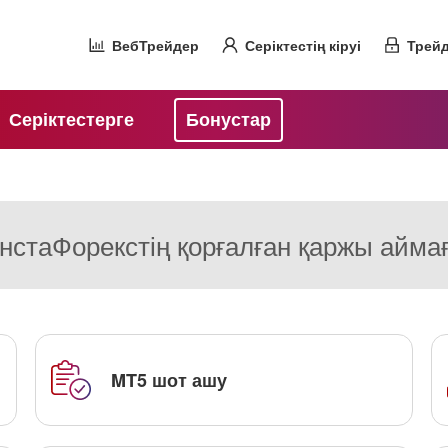
ВебТрейдер
Серіктестің кіруі
Трейд
Серіктестерге
Бонустар
нстаФорекстің қорғалған қаржы айма
MT5 шот ашу