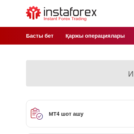
Басты бет
Қаржы операциялары
И
МТ4 шот ашу