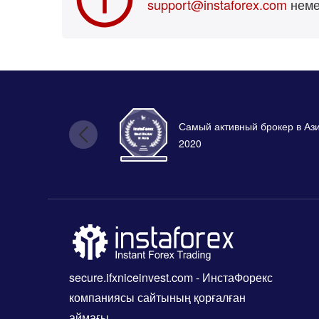
support@instaforex.com
нем
Самый активный брокер в Аз
2020
secure.ifxniceinvest.com
- ИнстаФорекс
компаниясы сайтының қорғалған
аймағы