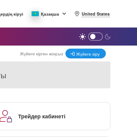
United States
ердің кіруі
Қазақша
Жүйеге кірген жоқсыз
Жүйеге кіру
ғы
Трейдер кабинеті