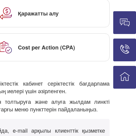
Қаражатты алу
Cost per Action (CPA)
тестік кабинет серіктестік бағдарлама
 иелері үшін әзірленген.
ын толтыруға және алуға жылдам линкті
ғарғы меню пункттерін пайдаланыңыз.
да, e-mail арқылы клиенттік қызметке