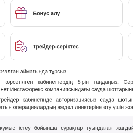
Бонус алу
Трейдер-серіктес
рғалған аймағында тұрсыз.
рсетілген кабинеттердің бірін таңдаңыз. Серік
инет ИнстаФорекс компаниясындағы сауда шоттарының
з трейдер кабинетінде авторизациясыз сауда шот
тын операциялардың жедел линктеріне өту үшін жо
жұмыс істеу бойынша сұрақтар туындаған жағдай