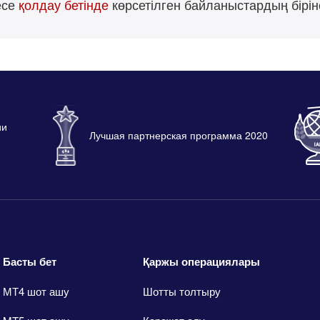
есе
қолдау бетінде
көрсетілген байланыстардың бірі
ии
Лучшая партнерская программа 2020
Басты бет
Қаржы операциялары
МТ4 шот ашу
Шотты толтыру